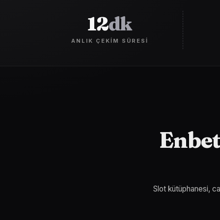
12
dk
ANLIK ÇEKIM SÜRESI
Enbet
Slot kütüphanesi, c