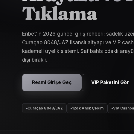
Tıklama
Enbet'in 2026 güncel giriş rehberi: sadelik üz
Curaçao 8048/JAZ lisanslı altyapı ve VIP cash
kademeli üyelik sistemi. Saf bahis odaklı aray
dışı bırakır.
Resmî Girişe Geç
VIP Paketini Gör
Curaçao 8048/JAZ
12dk Anlık Çekim
VIP Cashb