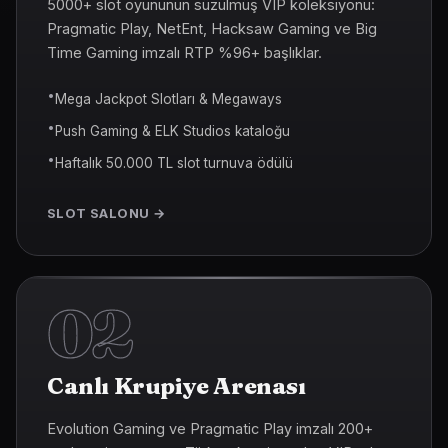
5000+ slot oyununun süzülmüş VIP koleksiyonu:
Pragmatic Play, NetEnt, Hacksaw Gaming ve Big
Time Gaming imzalı RTP %96+ başlıklar.
Mega Jackpot Slotları & Megaways
Push Gaming & ELK Studios kataloğu
Haftalık 50.000 TL slot turnuva ödülü
SLOT SALONU →
02
Canlı Krupiye Arenası
Evolution Gaming ve Pragmatic Play imzalı 200+