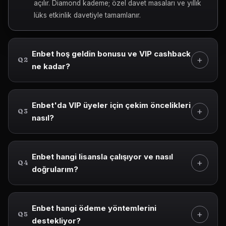
açılır. Diamond kademe; özel davet masaları ve yıllık
lüks etkinlik davetiyle tamamlanır.
Enbet hoş geldin bonusu ve VIP cashback
+
Q2
ne kadar?
Enbet'da VIP üyeler için çekim öncelikleri
+
Q3
nasıl?
Enbet hangi lisansla çalışıyor ve nasıl
+
Q4
doğrularım?
Enbet hangi ödeme yöntemlerini
+
Q5
destekliyor?