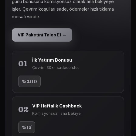
günü bonusunu komisyonsuz olarak ana bakiyeye
işler. Çevrim koşulları sade, ödemeler hızlı tıklama
mesafesinde.
VIP Paketini Talep Et →
İlk Yatırım Bonusu
01
Çevrim 30x · sadece slot
%200
VIP Haftalık Cashback
02
Komisyonsuz · ana bakiye
%15