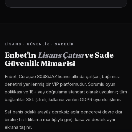
LISANS · GÜVENLIK · SADELIK
Enbet'in
Lisans Çatısı
ve Sade
Güvenlik Mimarisi
Enbet, Curaçao 8048/JAZ lisansı altında çalışan, bağımsız
denetimi yenilenmiş bir VIP platformudur. Sorumlu oyun
politikası ve 18+ yaş doğrulama standart olarak uygulanır; tüm
bağlantılar SSL şifreli, kullanıcı verileri GDPR uyumlu işlenir.
Saf bahis odaklı arayüz gereksiz açılır pencereyi devre dışı
bırakır; hızlı tıklama mantığıyla giriş, kasa ve destek aynı
ekrana taşınır.