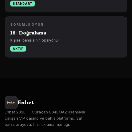
STANDART
SORUMLU OYUN
18+ Doğrulama
Kişisel bahis sınırı opsiyonu
AKTIF
Enbet
Enbet 2026 — Curaçao 8048/JAZ lisansıyla
çalışan VIP casino ve bahis platformu. Saf
bahis arayüzü, hızlı tıklama mantığı.