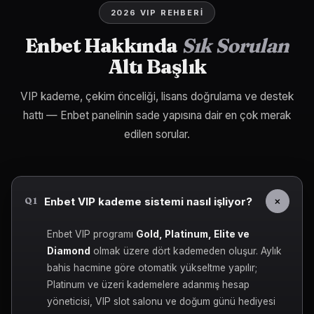
2026 VIP REHBERI
Enbet Hakkında
Sık Sorulan
Altı Başlık
VIP kademe, çekim önceliği, lisans doğrulama ve destek
hattı — Enbet panelinin sade yapısına dair en çok merak
edilen sorular.
+
Enbet VIP kademe sistemi nasıl işliyor?
Q1
Enbet VIP programı
Gold, Platinum, Elite ve
Diamond
olmak üzere dört kademeden oluşur. Aylık
bahis hacmine göre otomatik yükseltme yapılır;
Platinum ve üzeri kademelere adanmış hesap
yöneticisi, VIP slot salonu ve doğum günü hediyesi