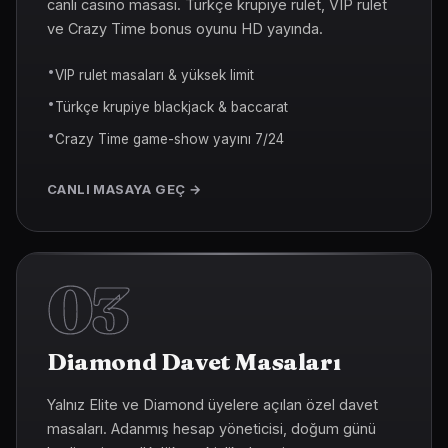
canlı casino masası. Türkçe krupiye rulet, VIP rulet
ve Crazy Time bonus oyunu HD yayında.
VIP rulet masaları & yüksek limit
Türkçe krupiye blackjack & baccarat
Crazy Time game-show yayını 7/24
CANLI MASAYA GEÇ →
03
Diamond Davet Masaları
Yalnız Elite ve Diamond üyelere açılan özel davet
masaları. Adanmış hesap yöneticisi, doğum günü