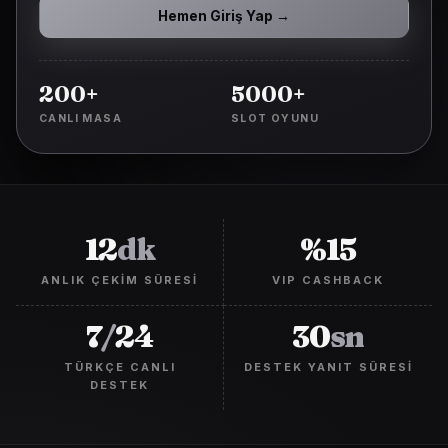
Hemen Giriş Yap →
200+
5000+
CANLI MASA
SLOT OYUNU
12
dk
%15
ANLIK ÇEKIM SÜRESI
VIP CASHBACK
7
/
24
30
sn
TÜRKÇE CANLI
DESTEK YANIT SÜRESI
DESTEK