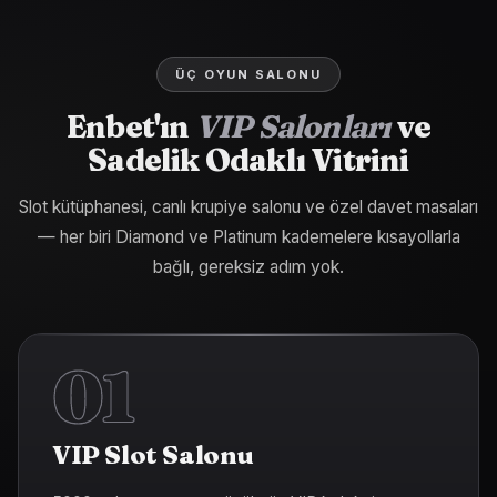
ÜÇ OYUN SALONU
Enbet'ın
VIP Salonları
ve
Sadelik Odaklı Vitrini
Slot kütüphanesi, canlı krupiye salonu ve özel davet masaları
— her biri Diamond ve Platinum kademelere kısayollarla
bağlı, gereksiz adım yok.
01
VIP Slot Salonu