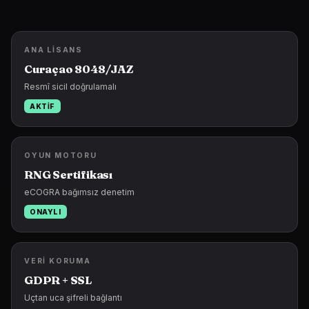
ANA LISANS
Curaçao 8048/JAZ
Resmî sicil doğrulamalı
AKTIF
OYUN MOTORU
RNG Sertifikası
eCOGRA bağımsız denetim
ONAYLI
VERI KORUMA
GDPR + SSL
Uçtan uca şifreli bağlantı