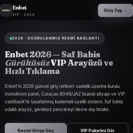
Enbet
Giriş Yap →
VIP · 2026
2026 · DOĞRULANMIŞ RESMÎ BAĞLANTI
Enbet 2026 — Saf Bahis
Gürültüsüz
VIP Arayüzü ve
Hızlı Tıklama
Enbet'in 2026 güncel giriş rehberi: sadelik üzerine kurulu
monokrom panel, Curaçao 8048/JAZ lisanslı altyapı ve VIP
cashback'le tasarlanmış kademeli üyelik sistemi. Saf bahis
odaklı arayüz, gereksiz pencereyi devre dışı bırakır.
Resmî Girişe Geç
VIP Paketini Gör