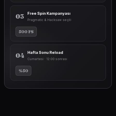
Free Spin Kampanyası
03
Pragmatic & Hacksaw seçili
500 FS
Hafta Sonu Reload
04
Cumartesi · 12:00 sonrası
%50