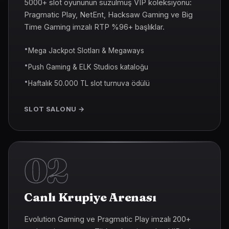
5000+ slot oyununun süzülmüş VIP koleksiyonu:
Pragmatic Play, NetEnt, Hacksaw Gaming ve Big
Time Gaming imzalı RTP %96+ başlıklar.
Mega Jackpot Slotları & Megaways
Push Gaming & ELK Studios kataloğu
Haftalık 50.000 TL slot turnuva ödülü
SLOT SALONU →
02
Canlı Krupiye Arenası
Evolution Gaming ve Pragmatic Play imzalı 200+