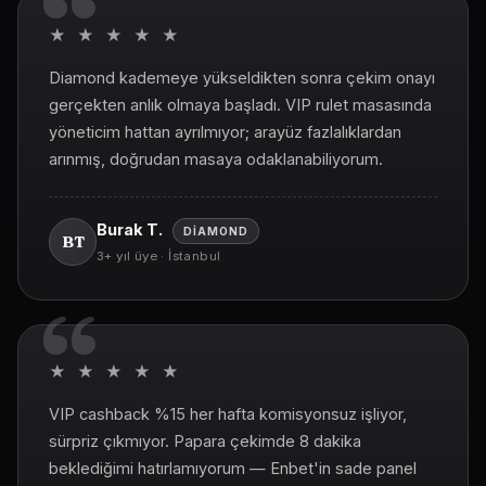
★ ★ ★ ★ ★
Diamond kademeye yükseldikten sonra çekim onayı
gerçekten anlık olmaya başladı. VIP rulet masasında
yöneticim hattan ayrılmıyor; arayüz fazlalıklardan
arınmış, doğrudan masaya odaklanabiliyorum.
Burak T.
DIAMOND
BT
3+ yıl üye · İstanbul
★ ★ ★ ★ ★
VIP cashback %15 her hafta komisyonsuz işliyor,
sürpriz çıkmıyor. Papara çekimde 8 dakika
beklediğimi hatırlamıyorum — Enbet'in sade panel