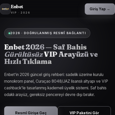
Enbet
Giriş Yap →
VIP · 2026
2026 · DOĞRULANMIŞ RESMÎ BAĞLANTI
Enbet 2026 — Saf Bahis
Gürültüsüz
VIP Arayüzü ve
Hızlı Tıklama
Enbet'in 2026 güncel giriş rehberi: sadelik üzerine kurulu
monokrom panel, Curaçao 8048/JAZ lisanslı altyapı ve VIP
cashback'le tasarlanmış kademeli üyelik sistemi. Saf bahis
odaklı arayüz, gereksiz pencereyi devre dışı bırakır.
Resmî Girişe Geç
VIP Paketini Gör