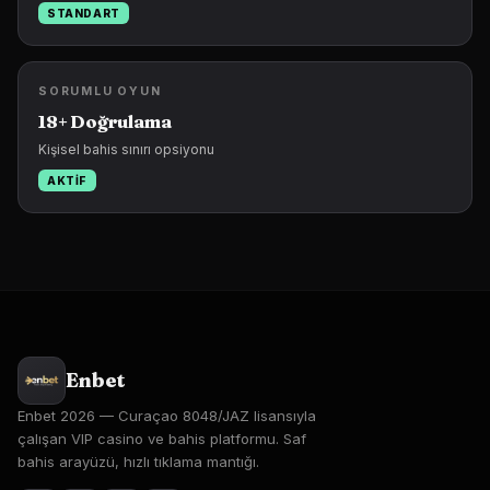
STANDART
SORUMLU OYUN
18+ Doğrulama
Kişisel bahis sınırı opsiyonu
AKTIF
Enbet
Enbet 2026 — Curaçao 8048/JAZ lisansıyla
çalışan VIP casino ve bahis platformu. Saf
bahis arayüzü, hızlı tıklama mantığı.