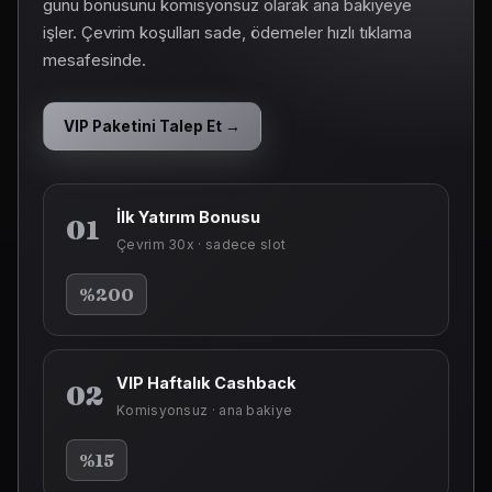
günü bonusunu komisyonsuz olarak ana bakiyeye
işler. Çevrim koşulları sade, ödemeler hızlı tıklama
mesafesinde.
VIP Paketini Talep Et →
İlk Yatırım Bonusu
01
Çevrim 30x · sadece slot
%200
VIP Haftalık Cashback
02
Komisyonsuz · ana bakiye
%15