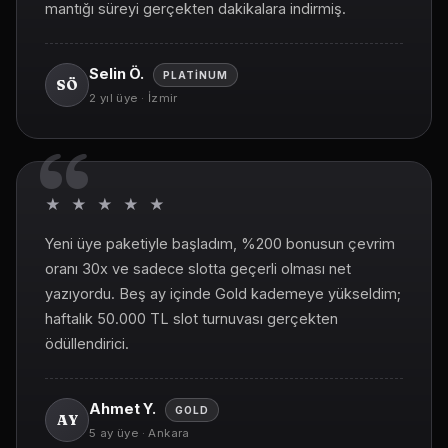
mantığı süreyi gerçekten dakikalara indirmiş.
Selin Ö.
PLATINUM
SÖ
2 yıl üye · İzmir
★ ★ ★ ★ ★
Yeni üye paketiyle başladım, %200 bonusun çevrim
oranı 30x ve sadece slotta geçerli olması net
yazıyordu. Beş ay içinde Gold kademeye yükseldim;
haftalık 50.000 TL slot turnuvası gerçekten
ödüllendirici.
Ahmet Y.
GOLD
AY
5 ay üye · Ankara