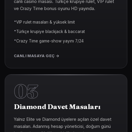
canlı casino masası. Türkçe krupiye rulet, VIP rulet
ve Crazy Time bonus oyunu HD yayında.
VIP rulet masaları & yüksek limit
Türkçe krupiye blackjack & baccarat
Crazy Time game-show yayını 7/24
CANLI MASAYA GEÇ →
03
Diamond Davet Masaları
Yalnız Elite ve Diamond üyelere açılan özel davet
masaları. Adanmış hesap yöneticisi, doğum günü