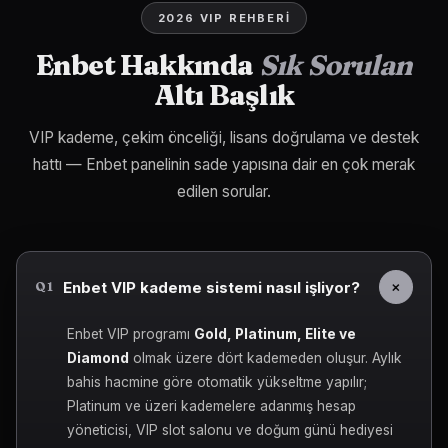
2026 VIP REHBERI
Enbet Hakkında
Sık Sorulan
Altı Başlık
VIP kademe, çekim önceliği, lisans doğrulama ve destek
hattı — Enbet panelinin sade yapısına dair en çok merak
edilen sorular.
+
Enbet VIP kademe sistemi nasıl işliyor?
Q1
Enbet VIP programı
Gold, Platinum, Elite ve
Diamond
olmak üzere dört kademeden oluşur. Aylık
bahis hacmine göre otomatik yükseltme yapılır;
Platinum ve üzeri kademelere adanmış hesap
yöneticisi, VIP slot salonu ve doğum günü hediyesi