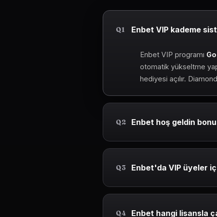
Enbet VIP kademe siste
Q1
Enbet VIP programı
Go
otomatik yükseltme yap
hediyesi açılır. Diamond
Enbet hoş geldin bon
Q2
Enbet'da VIP üyeler içi
Q3
Enbet hangi lisansla ç
Q4