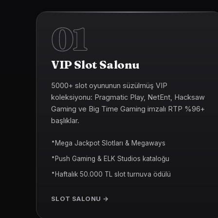
01
VIP Slot Salonu
5000+ slot oyununun süzülmüş VIP
koleksiyonu: Pragmatic Play, NetEnt, Hacksaw
Gaming ve Big Time Gaming imzalı RTP %96+
başlıklar.
Mega Jackpot Slotları & Megaways
Push Gaming & ELK Studios kataloğu
Haftalık 50.000 TL slot turnuva ödülü
SLOT SALONU →