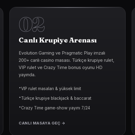
02
Canlı Krupiye Arenası
Evolution Gaming ve Pragmatic Play imzalı
200+ canlı casino masası. Türkçe krupiye rulet,
VIP rulet ve Crazy Time bonus oyunu HD
yayında.
VIP rulet masaları & yüksek limit
Türkçe krupiye blackjack & baccarat
Crazy Time game-show yayını 7/24
CANLI MASAYA GEÇ →