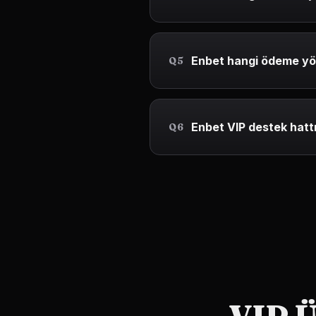
Enbet hangi ödeme yön
Q5
Enbet VIP destek hattı 
Q6