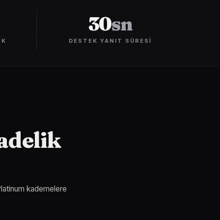
30
sn
EK
DESTEK YANIT SÜRESI
adelik
 Platinum kademelere