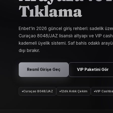
Tıklama
Enbet'in 2026 güncel giriş rehberi: sadelik üz
Curaçao 8048/JAZ lisanslı altyapı ve VIP cash
kademeli üyelik sistemi. Saf bahis odaklı aray
dışı bırakır.
Resmî Girişe Geç
VIP Paketini Gör
Curaçao 8048/JAZ
12dk Anlık Çekim
VIP Cashb