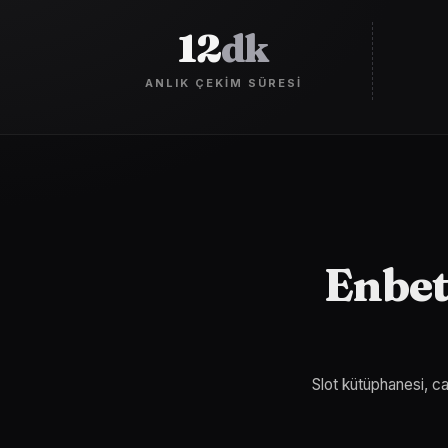
12
dk
ANLIK ÇEKIM SÜRESI
Enbet
Slot kütüphanesi, c