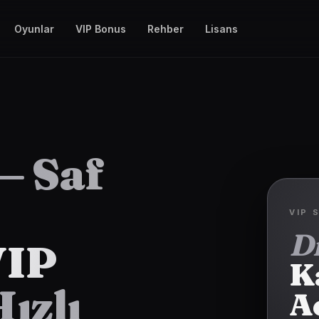
Oyunlar
VIP Bonus
Rehber
Lisans
— Saf
VIP 
D
VIP
K
ızlı
A