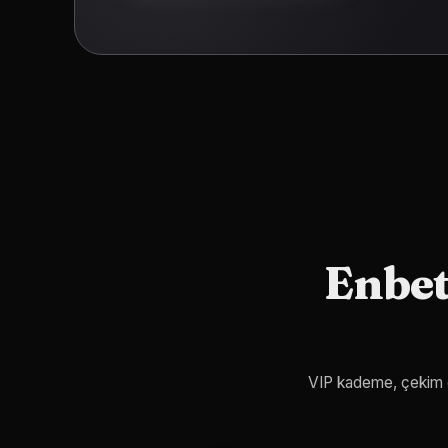
Enbe
VIP kademe, çekim ön