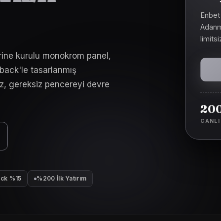
Enbet 
Adanmı
limitsi
erine kurulu monokrom panel,
back'le tasarlanmış
üz, gereksiz pencereyi devre
20
CANLI
ack %15
%200 İlk Yatırım