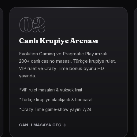
02
Canlı Krupiye Arenası
Evolution Gaming ve Pragmatic Play imzalı
200+ canlı casino masası. Türkçe krupiye rulet,
VIP rulet ve Crazy Time bonus oyunu HD
yayında.
VIP rulet masaları & yüksek limit
Türkçe krupiye blackjack & baccarat
Crazy Time game-show yayını 7/24
CANLI MASAYA GEÇ →