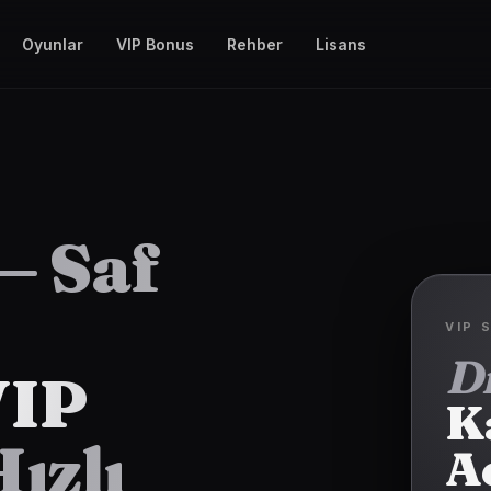
Oyunlar
VIP Bonus
Rehber
Lisans
— Saf
VIP 
D
VIP
K
ızlı
A