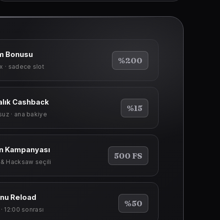
rım Bonusu
%200
 · sadece slot
alık Cashback
%15
uz · ana bakiye
in Kampanyası
500 FS
 & Hacksaw seçili
onu Reload
%50
· 12:00 sonrası