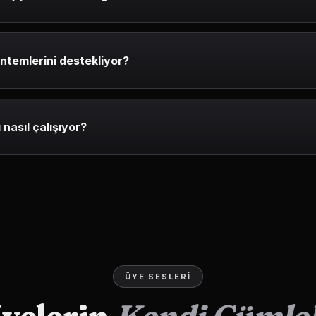
temlerini destekliyor?
nasıl çalışıyor?
ÜYE SESLERI