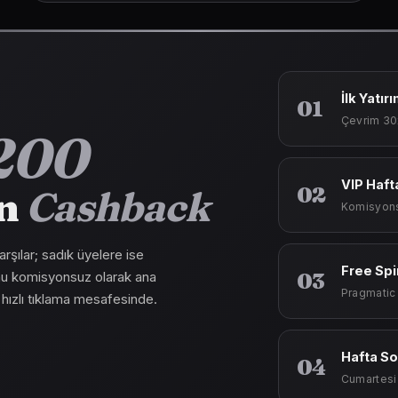
İlk Yatı
01
Çevrim 30x
200
VIP Haft
02
in
Cashback
Komisyons
rşılar; sadık üyelere ise
Free Sp
03
u komisyonsuz olarak ana
Pragmatic
 hızlı tıklama mesafesinde.
Hafta S
04
Cumartesi 