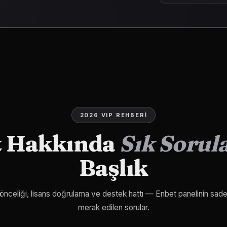
2026 VIP REHBERI
t Hakkında
Sık Sorul
Başlık
celiği, lisans doğrulama ve destek hattı — Enbet panelinin sade
merak edilen sorular.