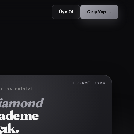
Üye Ol
Giriş Yap →
› RESMÎ · 2026
SALON ERIŞIMI
iamond
ademe
çık.