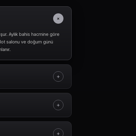
+
ur. Aylık bahis hacmine göre
 slot salonu ve doğum günü
lanır.
+
+
+