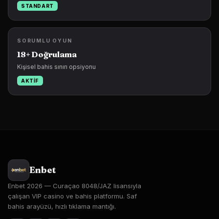
STANDART
SORUMLU OYUN
18+ Doğrulama
Kişisel bahis sınırı opsiyonu
AKTIF
Enbet
Enbet 2026 — Curaçao 8048/JAZ lisansıyla
çalışan VIP casino ve bahis platformu. Saf
bahis arayüzü, hızlı tıklama mantığı.