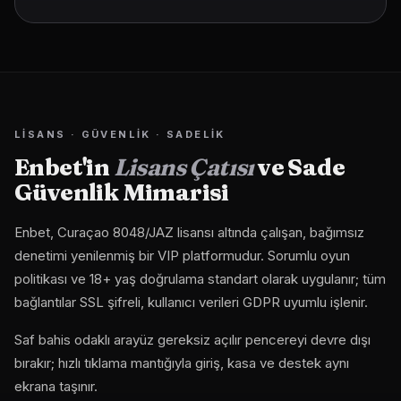
LISANS · GÜVENLIK · SADELIK
Enbet'in
Lisans Çatısı
ve Sade
Güvenlik Mimarisi
Enbet, Curaçao 8048/JAZ lisansı altında çalışan, bağımsız
denetimi yenilenmiş bir VIP platformudur. Sorumlu oyun
politikası ve 18+ yaş doğrulama standart olarak uygulanır; tüm
bağlantılar SSL şifreli, kullanıcı verileri GDPR uyumlu işlenir.
Saf bahis odaklı arayüz gereksiz açılır pencereyi devre dışı
bırakır; hızlı tıklama mantığıyla giriş, kasa ve destek aynı
ekrana taşınır.