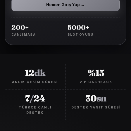
Hemen Giriş Yap →
200+
5000+
CANLI MASA
SLOT OYUNU
12
dk
%15
ANLIK ÇEKIM SÜRESI
VIP CASHBACK
7
/
24
30
sn
TÜRKÇE CANLI
DESTEK YANIT SÜRESI
DESTEK