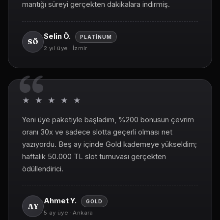
mantığı süreyi gerçekten dakikalara indirmiş.
Selin Ö.
PLATINUM
SÖ
2 yıl üye · İzmir
★ ★ ★ ★ ★
Yeni üye paketiyle başladım, %200 bonusun çevrim
oranı 30x ve sadece slotta geçerli olması net
yazıyordu. Beş ay içinde Gold kademeye yükseldim;
haftalık 50.000 TL slot turnuvası gerçekten
ödüllendirici.
Ahmet Y.
GOLD
AY
5 ay üye · Ankara